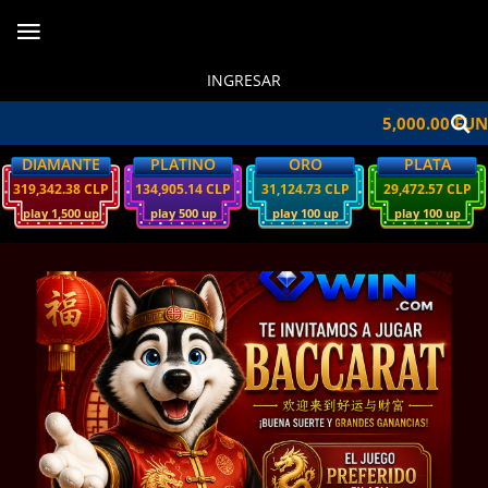
INGRESAR
5,000.00 FUN
DIAMANTE
PLATINO
ORO
PLATA
319,342.38 CLP
134,905.14 CLP
31,124.73 CLP
29,472.57 CLP
play 1,500 up
play 500 up
play 100 up
play 100 up