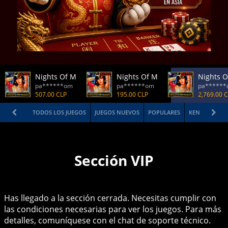
Nights Of Magic
Nights Of Magic
Nights O
pa******om
pa******om
pa*****
507.00 CLP
195.00 CLP
2,769.00 
TODOS LOS JUEGOS
JUEGOS NUEVOS
POPULARES
KENO
INB
Sección VIP
Has llegado a la sección cerrada. Necesitas cumplir con
las condiciones necesarias para ver los juegos. Para más
detalles, comuníquese con el chat de soporte técnico.