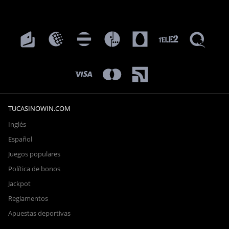
TUCASINOWIN.COM
Inglés
Español
Juegos populares
Política de bonos
Jackpot
Reglamentos
Apuestas deportivas